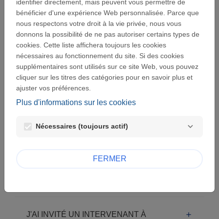
identifier directement, mais peuvent vous permettre de
bénéficier d'une expérience Web personnalisée. Parce que
nous respectons votre droit à la vie privée, nous vous
J'AI CLIQUÉ SUR "MOT DE PASSE
donnons la possibilité de ne pas autoriser certains types de
PERDU ?" MAIS JE REÇOIS UN
cookies. Cette liste affichera toujours les cookies
MESSAGE D'ERREUR QUAND JE
nécessaires au fonctionnement du site. Si des cookies
CLIQUE SUR LE LIEN REÇU PAR
supplémentaires sont utilisés sur ce site Web, vous pouvez
EMAIL.
cliquer sur les titres des catégories pour en savoir plus et
ajuster vos préférences.
Plus d'informations sur les cookies
JE CLIQUE SUR "ECRAN SUIVANT"
DANS LE FORMULAIRE MAIS JE
Nécessaires (toujours actif)
RESTE SUR LA MÊME PAGE.
FERMER
COMMENT PUIS-JE RELIRE LA
PREMIÈRE PARTIE DE MON PROJET ?
J'AI INVITÉ UN INTERVENANT À