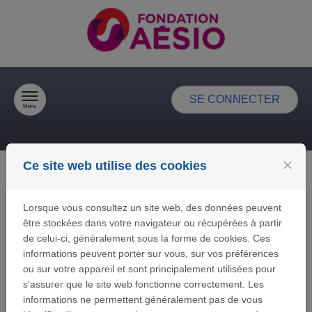
Passer au contenu
SE CONNECTER
Menu
close
Ce site web utilise des cookies
FAQ
Lorsque vous consultez un site web, des données peuvent
être stockées dans votre navigateur ou récupérées à partir
J'AI CLIQUÉ SUR "MOT DE PASSE
de celui-ci, généralement sous la forme de cookies. Ces
PERDU ?" MAIS JE NE REÇOIS PAS
informations peuvent porter sur vous, sur vos préférences
L'EMAIL CONTENANT LE LIEN
ou sur votre appareil et sont principalement utilisées pour
PERMETTANT DE DÉFINIR UN
s'assurer que le site web fonctionne correctement. Les
NOUVEAU MOT DE PASSE.
informations ne permettent généralement pas de vous